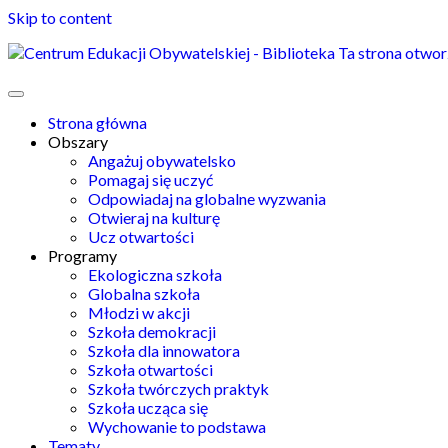
Skip to content
Ta strona otwor
Strona główna
Obszary
Angażuj obywatelsko
Pomagaj się uczyć
Odpowiadaj na globalne wyzwania
Otwieraj na kulturę
Ucz otwartości
Programy
Ekologiczna szkoła
Globalna szkoła
Młodzi w akcji
Szkoła demokracji
Szkoła dla innowatora
Szkoła otwartości
Szkoła twórczych praktyk
Szkoła ucząca się
Wychowanie to podstawa
Tematy