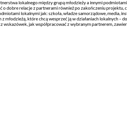
nerstwa lokalnego między grupą młodzieży a innymi podmiotami. Po
ać o dobre relacje z partnerami również po zakończeniu projektu, 
miotami lokalnymi jak: szkoła, władze samorządowe, media, insty
 młodzieżą, które chcą wesprzeć ją w działaniach lokalnych – do n
cz wskazówek, jak współpracować z wybranym partnerem, zawier