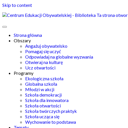
Skip to content
Ta strona otwor
Strona główna
Obszary
Angażuj obywatelsko
Pomagaj się uczyć
Odpowiadaj na globalne wyzwania
Otwieraj na kulturę
Ucz otwartości
Programy
Ekologiczna szkoła
Globalna szkoła
Młodzi w akcji
Szkoła demokracji
Szkoła dla innowatora
Szkoła otwartości
Szkoła twórczych praktyk
Szkoła ucząca się
Wychowanie to podstawa
Tematy