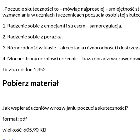
„Poczucie skuteczności to – mówiąc najprościej – umiejętność s
wzmacnianiu w uczniach i uczennicach poczucia osobistej skut
1. Radzenie sobie z emocjami i stresem – samoregulacja.
2. Radzenie sobie z porażką.
3. Różnorodność w klasie – akceptacja różnorodności i dostrzegan
4. Mocne strony uczniów i uczennic – baza doradztwa zawodowe
Liczba odsłon
1 352
Pobierz materiał
Jak wspierać uczniów w rozwijaniu poczucia skuteczności?
format: pdf
wielkość: 605,90 KB