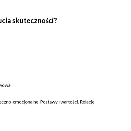
?
ucia skuteczności?
awowa
czno-emocjonalne, Postawy i wartości, Relacje