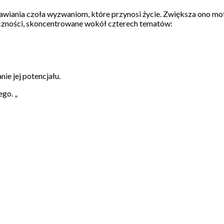
tawiania czoła wyzwaniom, które przynosi życie. Zwiększa ono mot
eczności, skoncentrowane wokół czterech tematów:
ie jej potencjału.
go. „